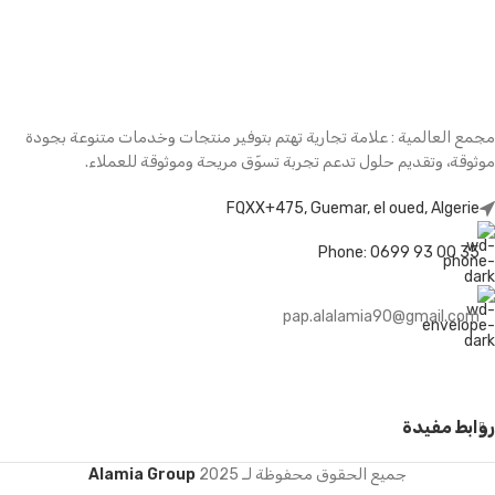
مجمع العالمية : علامة تجارية تهتم بتوفير منتجات وخدمات متنوعة بجودة
موثوقة، وتقديم حلول تدعم تجربة تسوّق مريحة وموثوقة للعملاء.
FQXX+475, Guemar, el oued, Algerie
Phone: 0699 93 00 35
pap.alalamia90@gmail.com
روابط مفيدة
250 سؤالاً
جميع الحقوق محفوظة لـ
2025
Alamia Group
وجواباً في