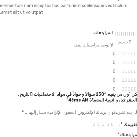
elementum nam inceptos hac parturient scelerisque vestibulum
amet elit ut volutpat.
المراجعات
0 تقييم
لا توجد مراجعات بعد.
0
0
0
0
0
كن أول من يقيم “250 سؤالاً وجواباً في مواد الاجتماعيات (التاريخ،
الجغرافيا، والتربية المدنية) 4ème AM”
*
لن يتم نشر عنوان بريدك الإلكتروني.
الحقول الإلزامية مشار إليها بـ
*
تقييمك
*
مراجعتك