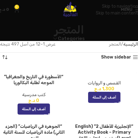
Skip to navigation
0
MENU
0
د.ج
Skip to main content
المتجر
Categories
الرئيسية
المتجر
عرض 1–12 من أصل 497 نتيجة
Show sidebar
“الأسطورة في التاريخ والجغرافيا”
الموجه لطلبة البكالوريا
القصص و الروايات
1,300
د.ج
كتب مدرسية
أضف إلى السلة
0
د.ج
أضف إلى السلة
“الإنجليزية للأطفال 2” (English
“الجوهرة في الرياضيات” (الجزء
Activity Book – Primary
الثاني) مادة الرياضيات للسنة الثانية